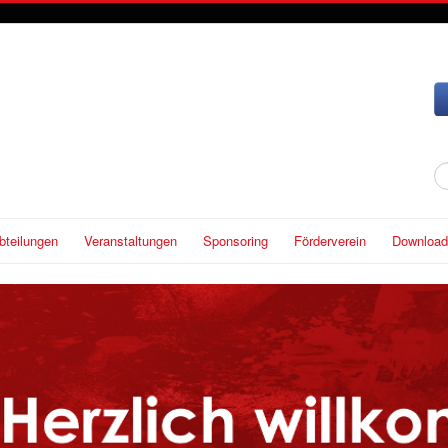
S
...
bteilungen
Veranstaltungen
Sponsoring
Förderverein
Download