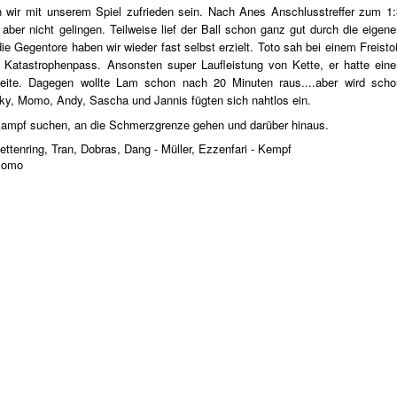
n wir mit unserem Spiel zufrieden sein. Nach Anes Anschlusstreffer zum 1:
 aber nicht gelingen. Teilweise lief der Ball schon ganz gut durch die eigen
die Gegentore haben wir wieder fast selbst erzielt. Toto sah bei einem Freist
n Katastrophenpass. Ansonsten super Laufleistung von Kette, er hatte eine
 Seite. Dagegen wollte Lam schon nach 20 Minuten raus....aber wird scho
ky, Momo, Andy, Sascha und Jannis fügten sich nahtlos ein.
zkampf suchen, an die Schmerzgrenze gehen und darüber hinaus.
Kettenring, Tran, Dobras, Dang - Müller, Ezzenfari - Kempf
 Momo