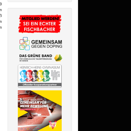
3
en
oß
n
n