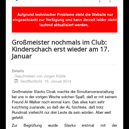
Sponsoring
Aufgrund technischer Probleme steht die Website nur
Förderverein
eingeschränkt zur Verfügung und kann derzeit leider nicht
Downloads
laufend aktualisiert werden.
Kontakt
Großmeister nochmals im Club:
Klimaschutz
Kinderschach erst wieder am 17.
Januar
Details
Geschrieben von
Jürgen Kühle
Veröffentlicht: 15. Januar 2014
Großmeister Slavko Cicak machte die Simultanveranstaltung
bei uns in der vorigen Woche solchen Spaß, daß er mit seinem
Freund Al Walker noch einmal kam. Das alles kam sehr
kurzfristig zustande, so daß der AL fürchtete, daß trotz
Rundmail vielleicht nur drei Leute da sein würden. Aber weit
gefehlt.
Zur Begrüßung wurde Slavko erstmal mit der