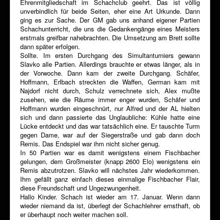
Ehrenmitgliedschaft im Schachclub geehrt. Das ist völlig
unverbindlich für beide Seiten, eher eine Art Urkunde. Dann
ging es zur Sache. Der GM gab uns anhand eigener Partien
Schachunterricht, die uns die Gedankengänge eines Meisters
erstmals greifbar nahebrachten. Die Umsetzung am Brett sollte
dann später erfolgen.
Sollte. Im ersten Durchgang des Simultanturniers gewann
Slavko alle Partien. Allerdings brauchte er etwas länger, als in
der Vorwoche. Dann kam der zweite Durchgang. Schäfer,
Hoffmann, Erlbach streckten die Waffen, German kam mit
Najdorf nicht durch, Schulz verrechnete sich, Alex mußte
zusehen, wie die Räume immer enger wurden, Schäfer und
Hoffmann wurden eingeschnürt, nur Alfred und der AL hielten
sich und dann passierte das Unglaubliche: Kühle hatte eine
Lücke entdeckt und das war tatsächlich eine. Er tauschte Turm
gegen Dame, war auf der Siegerstraße und gab dann doch
Remis. Das Endspiel war ihm nicht sicher genug.
In 50 Partien war es damit wenigstens einem Fischbacher
gelungen, dem Großmeister (knapp 2600 Elo) wenigstens ein
Remis abzutrotzen. Slavko will nächstes Jahr wiederkommen.
Ihm gefällt ganz einfach dieses einmalige Fischbacher Flair,
diese Freundschaft und Ungezwungenheit.
Hallo Kinder. Schach ist wieder am 17. Januar. Wenn dann
wieder niemand da ist, überlegt der Schachlehrer ernsthaft, ob
er überhaupt noch weiter machen soll.