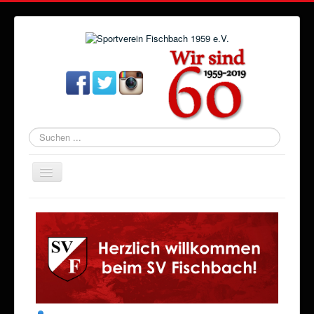
Suchen
...
Navigation
an/aus
Startseite
Aktuelles
Verein
Abteilungen
Veranstaltungen