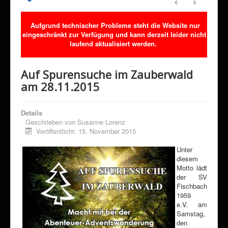
Sponsoring
Aufgrund technischer Probleme steht die Website nur
Förderverein
eingeschränkt zur Verfügung und kann derzeit leider nicht
Downloads
laufend aktualisiert werden.
Kontakt
Auf Spurensuche im Zauberwald
Klimaschutz
am 28.11.2015
Details
Geschrieben von
Susanne Lorenz
Veröffentlicht: 15. November 2015
Unter
diesem
Motto lädt
der SV
Fischbach
1959
e.V. am
Samstag,
den