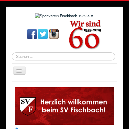
Suchen
...
Navigation
an/aus
Startseite
Aktuelles
Verein
Abteilungen
Veranstaltungen