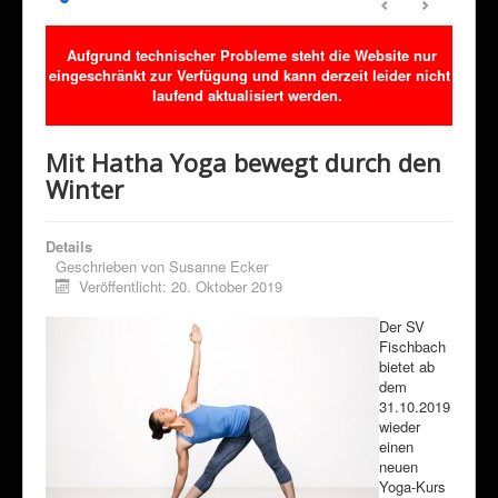
Sponsoring
Aufgrund technischer Probleme steht die Website nur
Förderverein
eingeschränkt zur Verfügung und kann derzeit leider nicht
Downloads
laufend aktualisiert werden.
Kontakt
Mit Hatha Yoga bewegt durch den
Klimaschutz
Winter
Details
Geschrieben von
Susanne Ecker
Veröffentlicht: 20. Oktober 2019
Der SV
Fischbach
bietet ab
dem
31.10.2019
wieder
einen
neuen
Yoga-Kurs