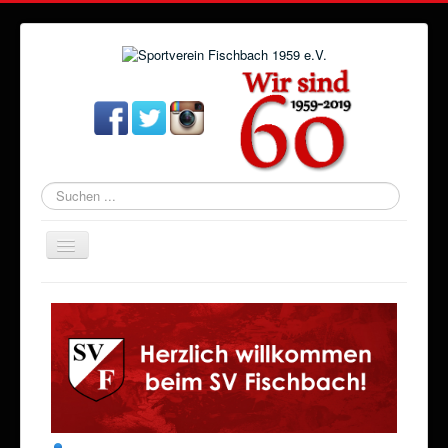
Suchen
...
Navigation
an/aus
Startseite
Aktuelles
Verein
Abteilungen
Veranstaltungen