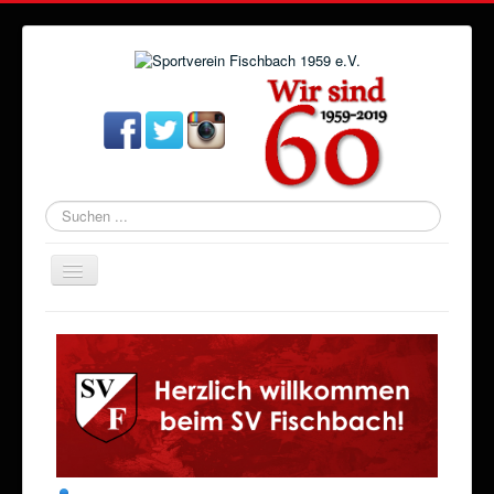
Suchen
...
Navigation
an/aus
Startseite
Aktuelles
Verein
Abteilungen
Veranstaltungen